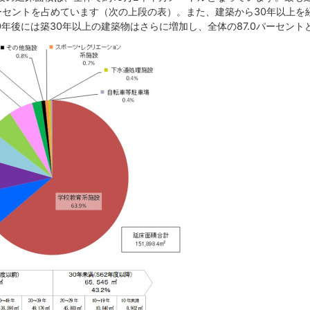
パーセントを占めています（次の上段の表）。また、建築から30年以上を
0年後には築30年以上の建築物はさらに増加し、全体の87.0パーセン