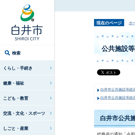
現在のページ
ホ
公共施設
検索
くらし・手続き
健康・福祉
白井市公共施設等総
こども・教育
白井市公共施設等総
交流・文化・スポーツ
白井市公共
しごと・産業
総務省の通知「令和