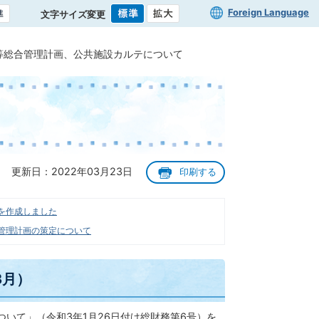
Foreign Language
文字サイズ変更
等総合管理計画、公共施設カルテについて
更新日：2022年03月23日
印刷する
を作成しました
管理計画の策定について
3月）
いて」（令和3年1月26日付け総財務第6号）を