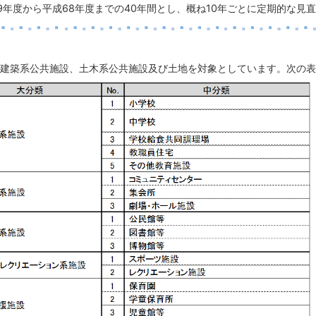
9年度から平成68年度までの40年間とし、概ね10年ごとに定期的な見
建築系公共施設、土木系公共施設及び土地を対象としています。次の表