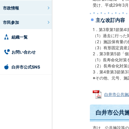
受け、平成29年3
市政情報
主な改訂内容
市民参加
1．第3章第1節第
（1）過去に行った
組織一覧
（2）施設保有量の
（3）有形固定資産
お問い合わせ
2．第3章第5節「
（1）長寿命化対策
（2）長寿命化対策
白井市公式SNS
3．第4章第3節第
※その他、元号、施
白井市公共施設
白井市公共
市は、公共施設等の