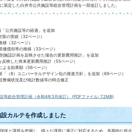
月に策定した白井市公共施設等総合管理計画を一部改訂しました。
4項「公共施設等の経過」を追加
対策の実績（32ページ）
推移（32ページ）
原価償却率の推移（33ページ）
個別施設計画を反映させた場合の更新費用推計」を追加
を反映した将来更新費用推計（55ページ）
による効果額（56ページ）
3項「（8）ユニバーサルデザイン化の推進方針」を追加（69ページ）
設整備状況及び統計数値等の時点修正
等総合管理計画（令和4年3月改訂） (PDFファイル: 7.2MB)
施設カルテを作成しました
現状と課題を把握し、様々な課題に適正に対応するため、長期的な視点