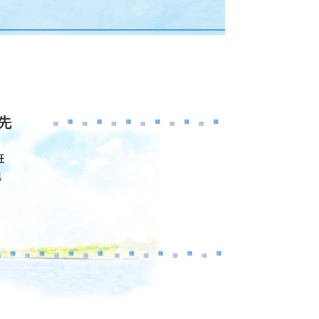
先
班
地