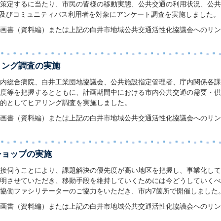
策定するに当たり、市民の皆様の移動実態、公共交通の利用状況、公共
世帯及びコミュニティバス利用者を対象にアンケート調査を実施しました。
画書（資料編）または上記の白井市地域公共交通活性化協議会へのリン
リング調査の実施
内総合病院、白井工業団地協議会、公共施設指定管理者、庁内関係各課
度等を把握するとともに、計画期間中における市内公共交通の需要・供
的としてヒアリング調査を実施しました。
画書（資料編）または上記の白井市地域公共交通活性化協議会へのリン
ショップの実施
接伺うことにより、課題解決の優先度が高い地区を把握し、事業化して
明させていただき、移動手段を維持していくためには今どうしていくべ
協働ファシリテーターのご協力をいただき、市内7箇所で開催しました
画書（資料編）または上記の白井市地域公共交通活性化協議会へのリン