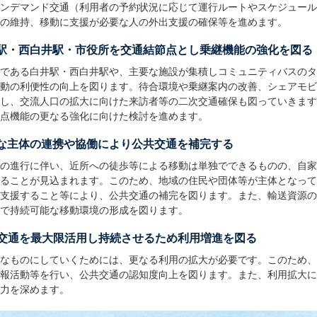
ンデマンド交通（利用者の予約状況に応じて運行ルートやスケジュール
の維持、移動に支援が必要な人の外出支援の確保等を進めます。
井駅・西白井駅・市役所を交通結節点とし乗継機能の強化を図る
である白井駅・西白井駅や、主要な施設が集積しコミュニティバスのタ
動の利便性の向上を図ります。待合環境や乗継案内の改善、シェアモビ
し、交流人口の拡大に向けた来訪者等の二次交通確保も図っていきます
点機能の更なる強化に向けた検討を進めます。
様な主体の連携や協働により公共交通を補完する
の進行に伴い、近所への徒歩等による移動は単独でできるものの、自家
ることが見込まれます。このため、地域の住民や団体等が主体となって
支援すること等により、公共交通の補完を図ります。また、輸送資源の
で持続可能な移動環境の形成を図ります。
共交通を最大限活用し持続させるため利用増進を図る
なものにしていくためには、更なる利用の拡大が必要です。このため、
報活動等を行い、公共交通の認知度向上を図ります。また、利用拡大に
力を深めます。