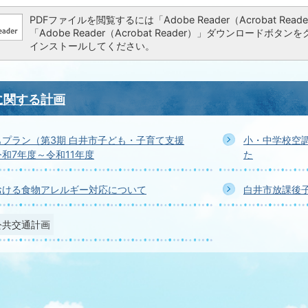
PDFファイルを閲覧するには「Adobe Reader（Acrobat 
「Adobe Reader（Acrobat Reader）」ダウンロー
インストールしてください。
に関する計画
プラン（第3期 白井市子ども・子育て支援
小・中学校空
和7年度～令和11年度
た
おける食物アレルギー対応について
白井市放課後
公共交通計画