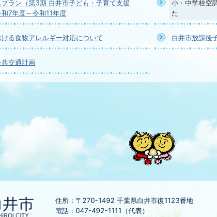
プラン（第3期 白井市子ども・子育て支援
小・中学校空
和7年度～令和11年度
た
おける食物アレルギー対応について
白井市放課後
公共交通計画
住所：〒270-1492
千葉県白井市復1123番地
電話：047-492-1111（代表）