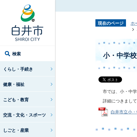
現在のページ
ホ
検索
小・中学
くらし・手続き
健康・福祉
市では、小・中学
こども・教育
詳細につきまして
白井市立小・中
交流・文化・スポーツ
しごと・産業