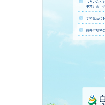
しろいこども
事業計画）令
学校生活に
白井市地域