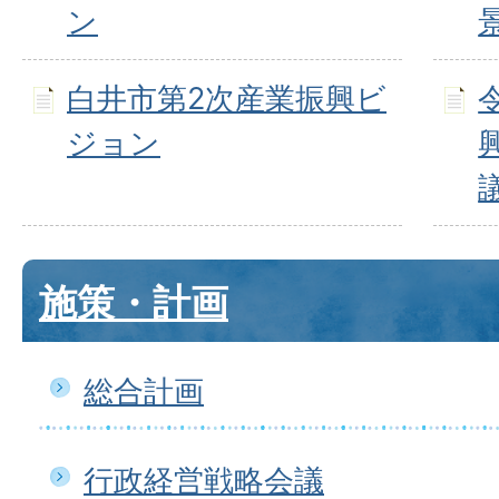
ン
白井市第2次産業振興ビ
ジョン
施策・計画
総合計画
行政経営戦略会議