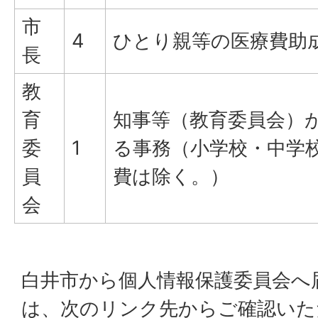
市
4
ひとり親等の医療費助
長
教
育
知事等（教育委員会）
委
1
る事務（小学校・中学
員
費は除く。）
会
白井市から個人情報保護委員会へ
は、次のリンク先からご確認いた