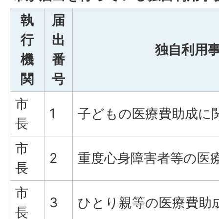
執
届
行
出
独自利用
機
番
関
号
市
1
子どもの医療費助成に
長
市
2
重度心身障害者等の医
長
市
3
ひとり親等の医療費助
長