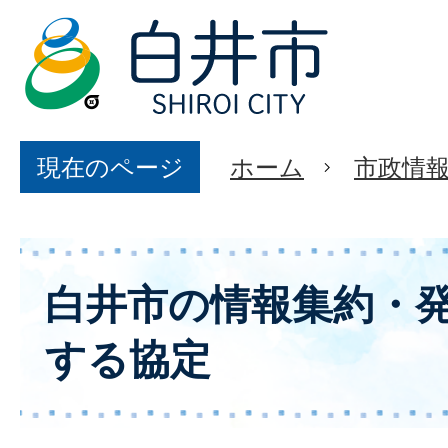
現在のページ
ホーム
市政情
白井市の情報集約・
する協定