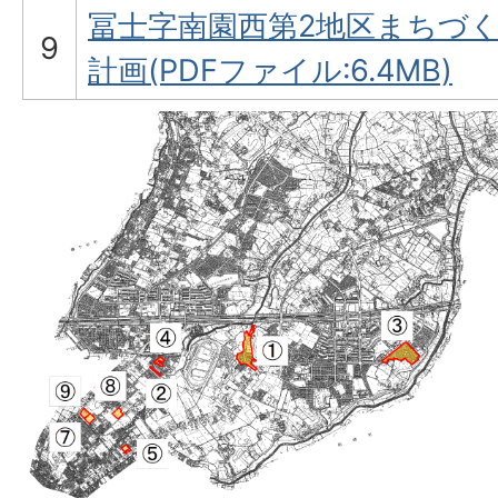
冨士字南園西第2地区まちづ
9
計画(PDFファイル:6.4MB)