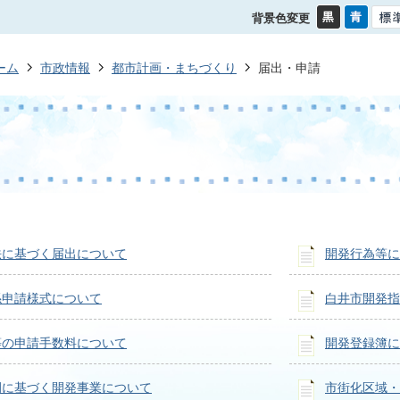
背景色変更
ーム
市政情報
都市計画・まちづくり
届出・申請
法に基づく届出について
開発行為等に
係申請様式について
白井市開発指
等の申請手数料について
開発登録簿に
例に基づく開発事業について
市街化区域・