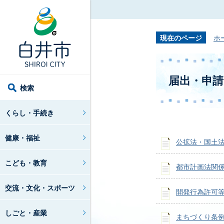
現在のページ
ホ
届出・申請
検索
くらし・手続き
健康・福祉
公拡法・国土
こども・教育
都市計画法関
交流・文化・スポーツ
開発行為許可
しごと・産業
まちづくり条