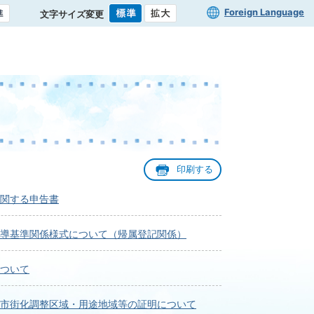
Foreign Language
文字サイズ変更
印刷する
関する申告書
導基準関係様式について（帰属登記関係）
ついて
市街化調整区域・用途地域等の証明について