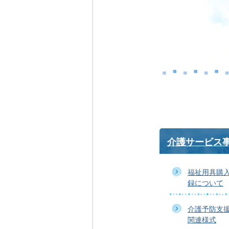
介護サービス
福祉用具購
録について
介護予防支
関連様式