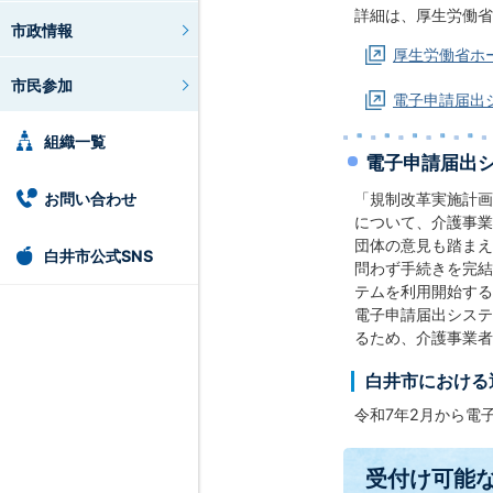
詳細は、厚生
市政情報
厚生労働省ホ
市民参加
電子申請届出
組織一覧
電子申請届出
お問い合わせ
「規制改革実施計画
について、介護事業
団体の意見も踏まえ
白井市公式SNS
問わず手続きを完結
テムを利用
電子申請届出システ
るため、介護事業者
白井市における
令和7年2月から電
受付け可能