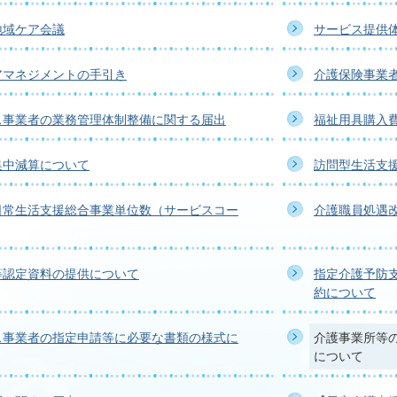
地域ケア会議
サービス提供
アマネジメントの手引き
介護保険事業
ス事業者の業務管理体制整備に関する届出
福祉用具購入
集中減算について
訪問型生活支
日常生活支援総合事業単位数（サービスコー
介護職員処遇
等認定資料の提供について
指定介護予防
約について
ス事業者の指定申請等に必要な書類の様式に
介護事業所等
について