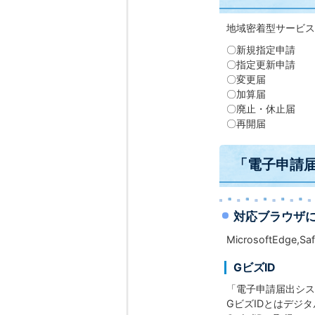
地域密着型サービス
〇新規
〇指定
〇変
〇加
〇廃止
〇再
「電子申請
対応ブラウザ
MicrosoftEdge
GビズID
「電子申請届出
GビズIDとは