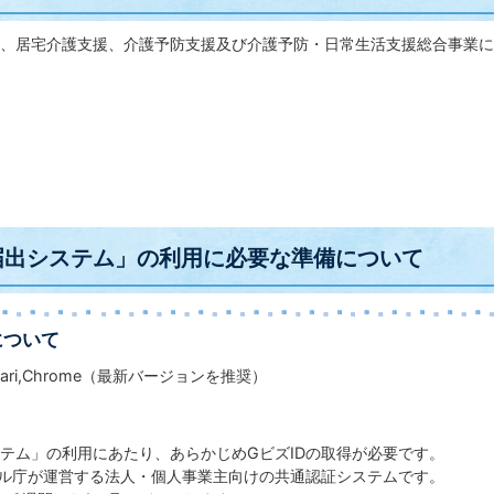
、居宅介護支援、介護予防支援及び介護予防・日常生活支援総合事業に
指定申請
更新申請
更届
算届
・休止届
開届
届出システム」の利用に必要な準備について
について
,Safari,Chrome（最新バージョンを推奨）
システム」の利用にあたり、あらかじめGビズIDの取
デジタル庁が運営する法人・個人事業主向けの共通認証