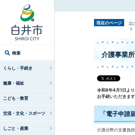
現在のページ
ホ
検索
介護事業
くらし・手続き
健康・福祉
令和8年4月1日よ
お手続いただきます
こども・教育
「電子申請
交流・文化・スポーツ
しごと・産業
介護分野の文書負担