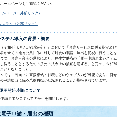
労働省ホームページをご確認ください。
ームページ（外部リンク）
システム（外部リンク）
システム導入の背景・概要
（令和4年6月7日閣議決定）」において「介護サービスに係る指定及
者が全ての地方公共団体に対して所要の申請・届出を簡易に行うことを
つつ、介護事業者の選択により、厚生労働省の「電子申請届出システム
し得ることとするための所要の法令上の措置を講ずる」と定め、令和7
開始することとなりました。
ムでは、画面上に直接様式・付表などのウェブ入力が可能であり、併せ
の申請届出に係る業務負担が軽減されることが期待されています。
運用開始時期について
子申請届出システムでの受付を開始します。
な電子申請・届出の種類