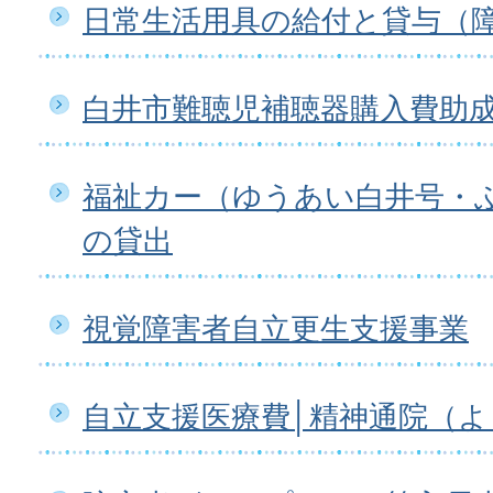
日常生活用具の給付と貸与（
白井市難聴児補聴器購入費助
福祉カー（ゆうあい白井号・
の貸出
視覚障害者自立更生支援事業
自立支援医療費│精神通院（