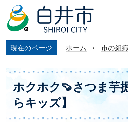
現在のページ
ホーム
市の組
ホクホク🍠さつま芋
らキッズ】