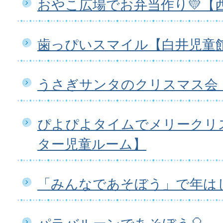
おやこ広場でお弁当作り💛【
歯っぴいスマイル【白井児童
うさぎサンタのクリスマス会
ぴよぴよタイムでメリークリ
ター児童ルーム】
「みんなであそぼう」で年は