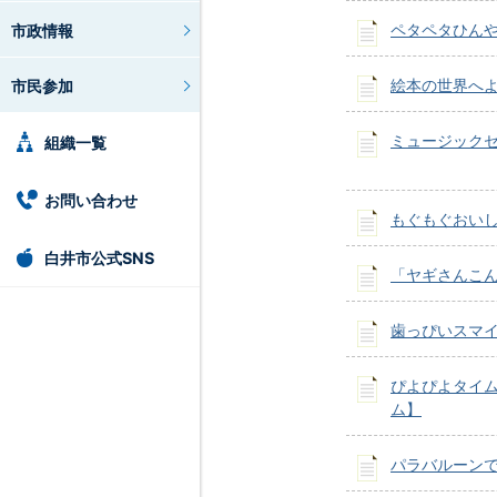
ペタペタひん
市政情報
絵本の世界へ
市民参加
ミュージック
組織一覧
お問い合わせ
もぐもぐおい
白井市公式SNS
「ヤギさんこ
歯っぴいスマ
ぴよぴよタイ
ム】
パラバルーンで