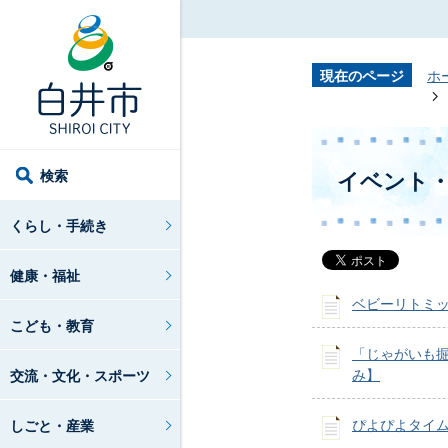
現在のページ
ホ
検索
イベント
くらし・手続き
健康・福祉
ベビーリトミ
こども・教育
「じゃがいも掘
み】
交流・文化・スポーツ
ぴよぴよタイ
しごと・産業