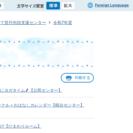
Foreign Language
文字サイズ変更
育て世代包括支援センター
令和7年度
印刷する
にヨガタイム🎵【公民センター】
児サークル＋おはなしカレンダー【桜台センター】
び【ひまわりルーム】