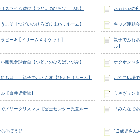
やりスライム遊び【つどいのひろばいづみ】
おもちゃの広
ようこそ【つどいのひろばひまわりルーム】
キッズ運動会
セラピー♪【ドリーム☆ポケット】
親子でふれあ
ル】
しい離乳食試食会【つどいのひろばいづみ】
ホクホク🍠
んにちは！」親子でおさんぽ【ひまわりルーム】
おやこ広場で
イル【白井児童館】
うさぎサンタ
ムでメリークリスマス【冨士センター児童ルー
「みんなであ
あそぼう🎈
1.2歳児さ