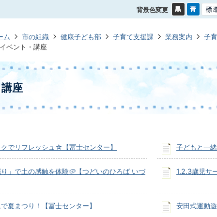
背景色変更
ーム
市の組織
健康子ども部
子育て支援課
業務案内
子
イベント・講座
・講座
ックでリフレッシュ☆【冨士センター】
子どもと一緒
り」で土の感触を体験🥔【つどいのひろば いづ
1.2.3歳
ムで夏まつり！【冨士センター】
安田式運動遊