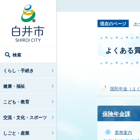
現在のページ
ホ
よくある
検索
くらし・手続き
健康・福祉
国民年金（よ
こども・教育
保険年金課
交流・文化・スポーツ
業務案内
しごと・産業