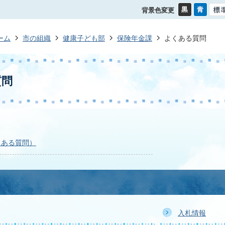
背景色変更
ーム
市の組織
健康子ども部
保険年金課
よくある質問
質問
くある質問）
入札情報