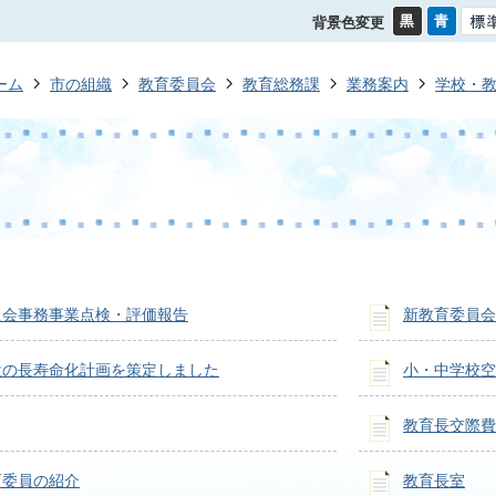
背景色変更
ーム
市の組織
教育委員会
教育総務課
業務案内
学校・
員会事務事業点検・評価報告
新教育委員会
設の長寿命化計画を策定しました
小・中学校空
教育長交際費
育委員の紹介
教育長室