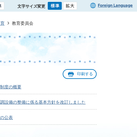
Foreign Language
文字サイズ変更
教育
教育委員会
印刷する
制度の概要
調設備の整備に係る基本方針を改訂しました
の公表