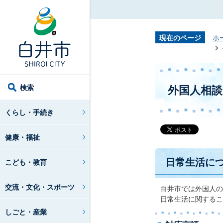
現在のページ
ホ
検索
外国人相談窓口 
くらし・手続き
健康・福祉
日常生活に
こども・教育
交流・文化・スポーツ
白井市では外国人の
日常生活に関するこ
しごと・産業