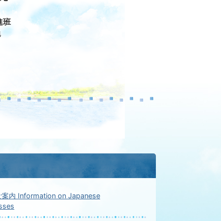
進班
地
Information on Japanese
sses