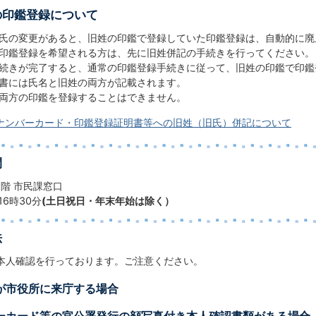
の印鑑登録について
氏の変更があると、旧姓の印鑑で登録していた印鑑登録は、自動的に廃
印鑑登録を希望される方は、先に旧姓併記の手続きを行ってください。
続きが完了すると、通常の印鑑登録手続きに従って、旧姓の印鑑で印鑑
書には氏名と旧姓の両方が記載されます。
両方の印鑑を登録することはできません。
ナンバーカード・印鑑登録証明書等への旧姓（旧氏）併記について
間
1階 市民課窓口
16時30分
(土日祝日・年末年始は除く）
法
本人確認を行っております。ご注意ください。
人が市役所に来庁する場合