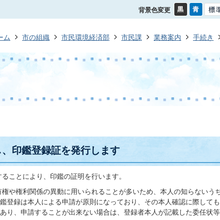
背景色変更
ーム
市の組織
市民環境経済部
市民課
業務案内
手続き
し、印鑑登録証を発行します
することにより、印鑑の証明を行います。
有権や権利関係の異動に用いられることが多いため、本人の知らないう
鑑登録は本人による申請が原則になっており、その本人確認に際しても
あり、申請することが出来ない場合は、登録者本人が記載した委任状等