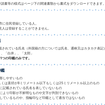
申請書等の様式はページ下の関連書類から書式をダウンロードできます
市に住民登録している人。
見人は登録することができません。
鑑
載されている氏名（外国籍の方については氏名、通称又はカタカナ表記
」、「白井」、「太郎」
、1つの印鑑のみです。
印鑑
形しやすいもの
しくは直径が8ミリメートル以下もしくは25ミリメートル以上のもの
に記載されている氏名を表していないもの
により印影が不鮮明なものや文字が判別できないもの
しているものや、指輪印など印鑑として適当ではないもの