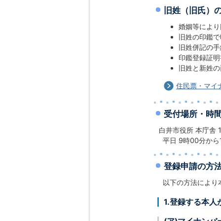
旧姓（旧氏）
婚姻等により
旧姓の印鑑で
旧姓併記の手
印鑑登録証明
旧姓と新姓の
住民票・マイ
受付場所・時
白井市役所 本庁舎 
平日 9時00分から
登録申請の方
以下の方法により
1.登録する本