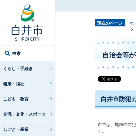
現在のページ
ホ
検索
自治会等
くらし・手続き
健康・福祉
白井市防犯
こども・教育
交流・文化・スポーツ
市では、地域の防犯
しごと・産業
す。