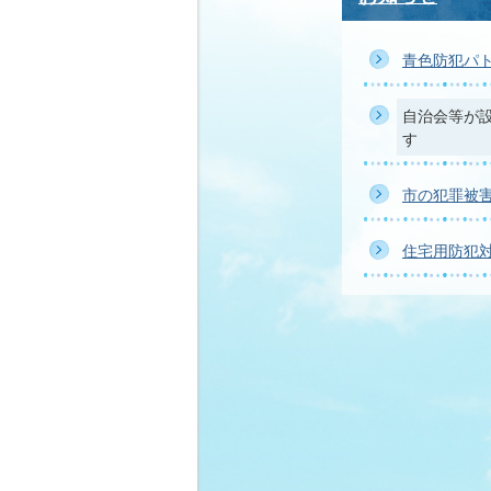
青色防犯パ
自治会等が
す
市の犯罪被
住宅用防犯