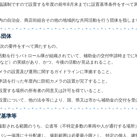
協議制ですので設置する年度の前年8月末までに設置基準条件をすべて
内の自治会、商店街組合その他の地域的な共同活動を行う団体を指しま
る団体
次の要件をすべて満たすもの。
活動を行うパトロール隊が組織されていて、補助金の交付申請時までに
など）の実績があり、かつ、今後の活動が見込まれること。
メラの設置及び運用に関するガイドラインに準拠すること。
申請を行った年度内に防犯カメラの設置が完了すること。
設置する場所の所有者の同意又は許可を得ていること。
設置について、他の法令等により、国、県又は市から補助金の交付を受
置基準等
撮影される範囲のうち、公道等（不特定多数の車両や人が通行する場所
バシー保護に十分配慮し、撮影範囲は必要最小限とし、特定の個人、建