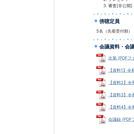
審査[非公開]
傍聴定員
5名（先着受付順）
会議資料・会
次第 (PDFファ
【資料1】令和
【資料2】令和
【資料3】令和
【資料4】令和
会議録 (PDFフ