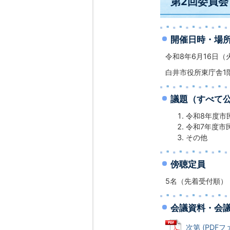
第2回委員会
開催日時・場
令和8年6月16日
白井市役所東庁舎1階
議題（すべて
令和8年度市
令和7年度市
その他
傍聴定員
5名（先着受付順）
会議資料・会
次第 (PDFファ