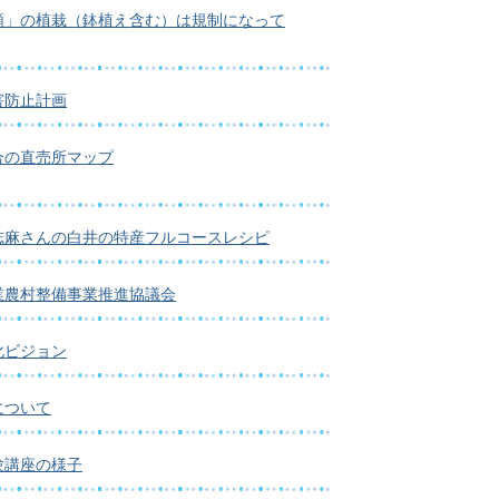
類」の植栽（鉢植え含む）は規制になって
害防止計画
合の直売所マップ
志麻さんの白井の特産フルコースレシピ
業農村整備事業推進協議会
化ビジョン
について
験講座の様子