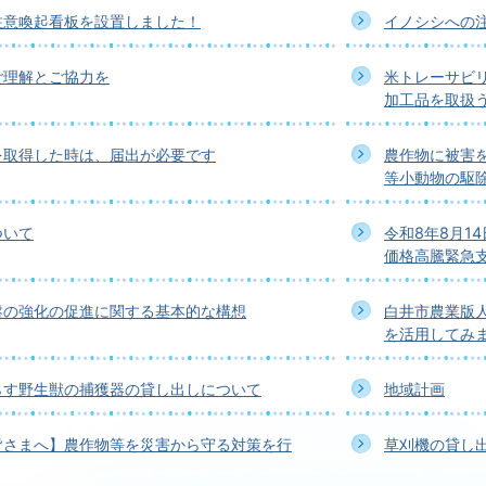
注意喚起看板を設置しました！
イノシシへの
ご理解とご協力を
米トレーサビ
加工品を取扱
を取得した時は、届出が必要です
農作物に被害
等小動物の駆
ついて
令和8年8月1
価格高騰緊急
盤の強化の促進に関する基本的な構想
白井市農業版
を活用してみ
らす野生獣の捕獲器の貸し出しについて
地域計画
皆さまへ】農作物等を災害から守る対策を行
草刈機の貸し