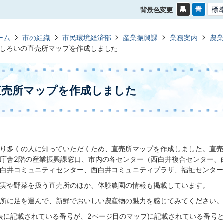
背景色変更
ーム
市の組織
市民環境経済部
産業振興課
業務案内
農
しろいの直売所マップを作成しました
直売所マップを作成しました
り多くの人に知っていただくため、直売所マップを作成しました。直売
庁舎2階の産業振興課窓口、市内の各センター（西白井複合センター、
白井コミュニティセンター、西白井コミュニティプラザ、福祉センター
実や野菜を扱う直売所のほか、体験農園の情報も掲載しています。
所に足を運んで、新鮮でおいしい農産物の魅力を感じてみてください。
表に記載されている番号が、2ページ目のマップに記載されている番号