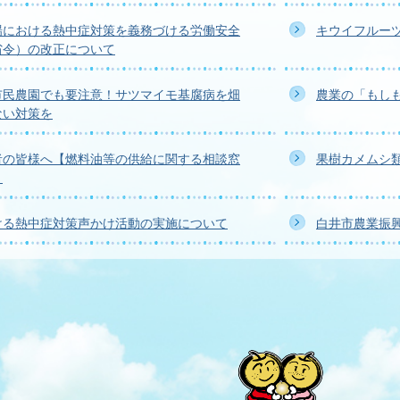
場における熱中症対策を義務づける労働安全
キウイフルー
省令）の改正について
市民農園でも要注意！サツマイモ基腐病を畑
農業の「もし
ない対策を
者の皆様へ【燃料油等の供給に関する相談窓
果樹カメムシ
】
ける熱中症対策声かけ活動の実施について
白井市農業振興