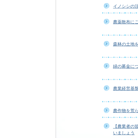
イノシシの
農薬散布に
森林の土地
緑の募金に
農業経営基
農作物を荒
【農業者の
いましょう