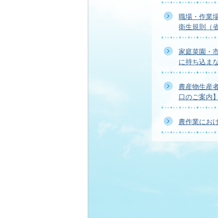
職場・作業
衛生規則（
家庭菜園・
に持ち込ま
農産物生産
口のご案内
農作業にお