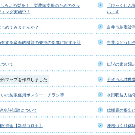
もしろいの梨を！」梨農家支援のためのクラ
「びゃくしん
ディング実施中！
います
はじめてみませんか？
白井市鳥獣被
の有する多面的機能の発揮の促進に関する計
白井ぶどう組
について
伝説の家政婦
売所マップを作成しました
手賀沼地域農
ろいの梨販促用ポスター・チラシ等
水田収益力強
狩猟免許試験について
伐採届の提出
制度資金【新型コロナ】
味噌づくり体