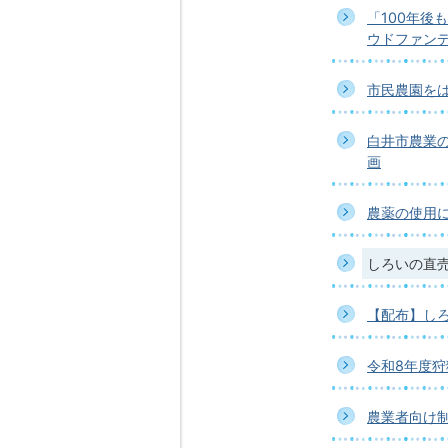
「100年後
ウドファン
市民農園を
白井市農業
画
農薬の使用
しろいの直
【配布】し
令和8年度
農業者向け