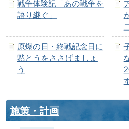
戦争体験記「あの戦争を
語り継ぐ」
原爆の日・終戦記念日に
黙とうをささげましょ
う
施策・計画