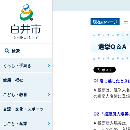
現在のページ
ホ
選挙Q＆A
検索
くらし・手続き
健康・福祉
Q1 引っ越したと
A 投票は、選挙人
こども・教育
の選挙人名簿に登録
交流・文化・スポーツ
Q2 「投票所入場
A 投票所入場券は
しごと・産業
ん。そのため、入場