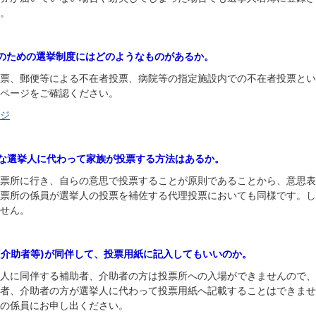
。
人のための選挙制度にはどのようなものがあるか。
投票、郵便等による不在者投票、病院等の指定施設内での不在者投票と
ページをご確認ください。
ジ
難な選挙人に代わって家族が投票する方法はあるか。
投票所に行き、自らの意思で投票することが原則であることから、意思
票所の係員が選挙人の投票を補佐する代理投票においても同様です。し
せん。
族(介助者等)が同伴して、投票用紙に記入してもいいのか。
挙人に同伴する補助者、介助者の方は投票所への入場ができませんので
者、介助者の方が選挙人に代わって投票用紙へ記載することはできませ
の係員にお申し出ください。