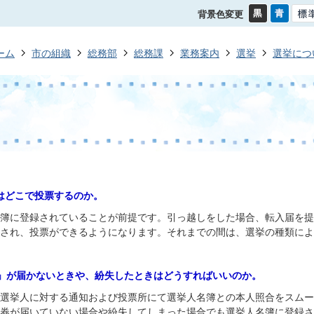
背景色変更
ーム
市の組織
総務部
総務課
業務案内
選挙
選挙につ
きはどこで投票するのか。
名簿に登録されていることが前提です。引っ越しをした場合、転入届を
され、投票ができるようになります。それまでの間は、選挙の種類によ
券」が届かないときや、紛失したときはどうすればいいのか。
、選挙人に対する通知および投票所にて選挙人名簿との本人照合をスム
券が届いていない場合や紛失してしまった場合でも選挙人名簿に登録さ