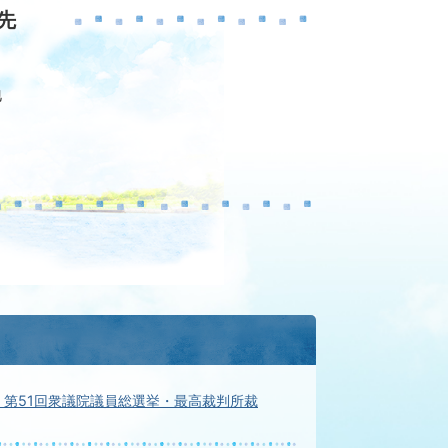
先
地
】第51回衆議院議員総選挙・最高裁判所裁