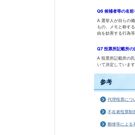
Q6 候補者等の名
A 選挙人が自らの
もの、メモと称する
由を妨害する行為等
Q7 投票所記載所
A 投票所記載所の
いて決定しています
参考
代理投票につ
不在者投票制
郵便等による