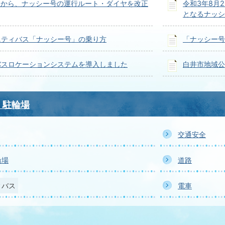
日から、ナッシー号の運行ルート・ダイヤを改正
令和3年8月
となるナッシ
ニティバス「ナッシー号」の乗り方
「ナッシー号
バスロケーションシステムを導入しました
白井市地域公
・駐輪場
交通安全
輪場
道路
ィバス
電車