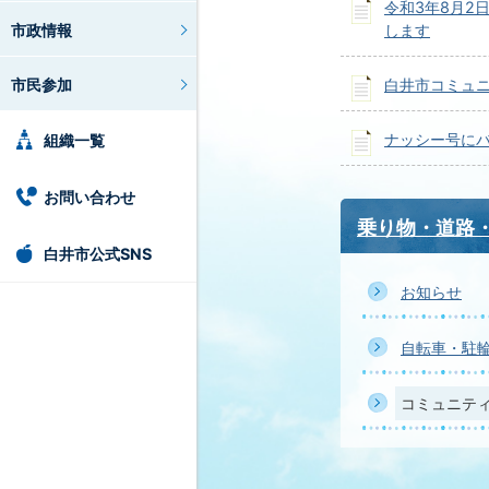
令和3年8月2
市政情報
します
市民参加
白井市コミュ
ナッシー号に
組織一覧
お問い合わせ
乗り物・道路
白井市公式SNS
お知らせ
自転車・駐
コミュニテ