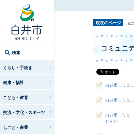
現在のページ
ホ
コミュニ
検索
くらし・手続き
健康・福祉
白井市コミュ
こども・教育
白井市コミュ
交流・文化・スポーツ
白井市コミュ
せんか
しごと・産業