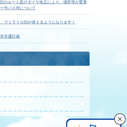
2日のルート及びダイヤ改正により、場所等が変更
ー号バス停について
」でミライロIDが使えるようになります！
共交通計画