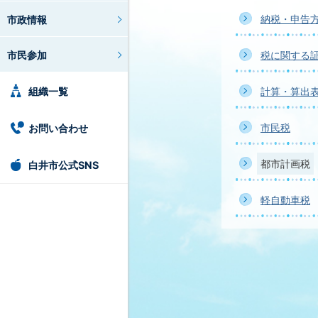
納税・申告
市政情報
市民参加
税に関する
組織一覧
計算・算出
市民税
お問い合わせ
都市計画税
白井市公式SNS
軽自動車税