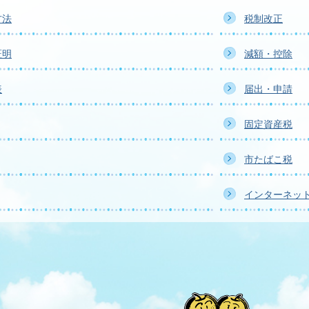
方法
税制改正
証明
減額・控除
表
届出・申請
固定資産税
市たばこ税
インターネッ