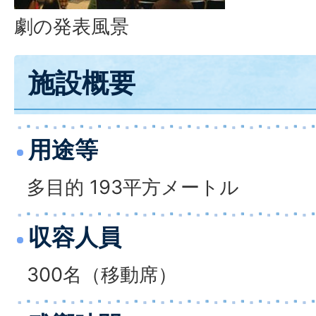
劇の発表風景
施設概要
用途等
多目的 193平方メートル
収容人員
300名（移動席）