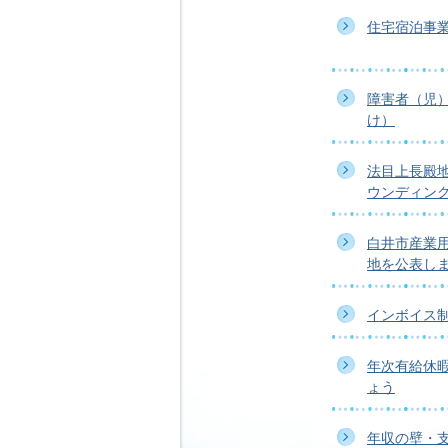
住宅宿泊事
障害者（児
け）
法目上長殿
ウンディン
白井市産業
地を公表し
インボイス
年次有給休
ょう
年収の壁・