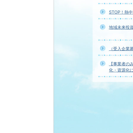
STOP！熱
地域未来投
（受入企業
【事業者の
化・資源化