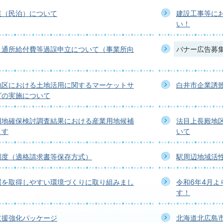
業（民泊）について
建設工事等に
い！
）通所給付費等過誤申立について（事業所向
バナー広告募
地区における土地活用に関するマーケットサ
白井市企業誘
グの実施について
用地確保検討調査結果における産業用地候補
法目上長殿地
ます
いて
制度（適格請求書等保存方式）
駅周辺地域活
暇を取得しやすい環境づくりに取り組みまし
令和6年4月
す！
支援強化パッケージ
北海道北広島