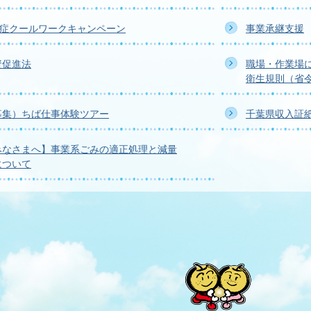
中症クールワークキャンペーン
事業承継支援
資促進法
職場・作業場
衛生規則（省
募集）ちば仕事体験ツアー
千葉県収入証
みなさまへ】事業系ごみの適正処理と減量
について