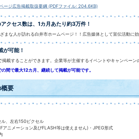
ージ広告掲載取扱要綱 (PDFファイル: 204.6KB)
アクセス数は、1カ月あたり約3万件！
ざまな人が訪れる白井市ホームページ！！広告媒体として宣伝活動に効
載が可能！
で掲載することができます。企業等が主催するイベントやキャンペーン
での間で最大12カ月、継続して掲載が可能です。
の概要
セル、左右150ピクセル
GIFアニメーション及びFLASH等は使えません)・JPEG形式
内