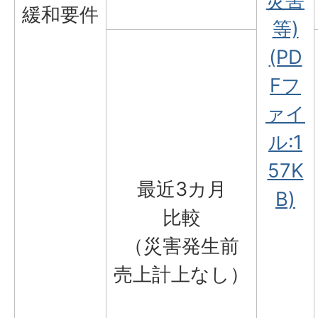
災害
緩和要件
等)
(PD
Fフ
ァイ
ル:1
57K
最近3カ月
B)
比較
（災害発生前
売上計上なし）