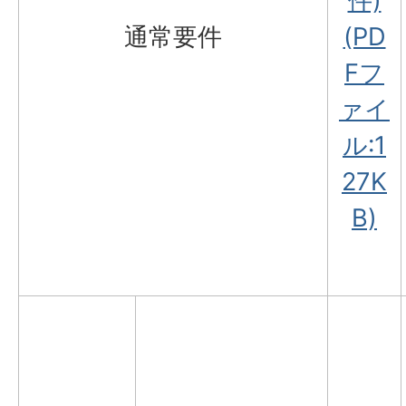
件)
通常要件
(PD
Fフ
ァイ
ル:1
27K
B)