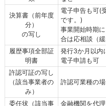
電子申告も可(
決算書（前年度
です。)
分）
事業開始時期に
の写し
合は応相談（緩
履歴事項全部証
発行3か月以内
明書
電子申請も可
許認可証の写し
（該当事業者の
許認可業種の場
み）
委任状（該当事
金融機関を代理