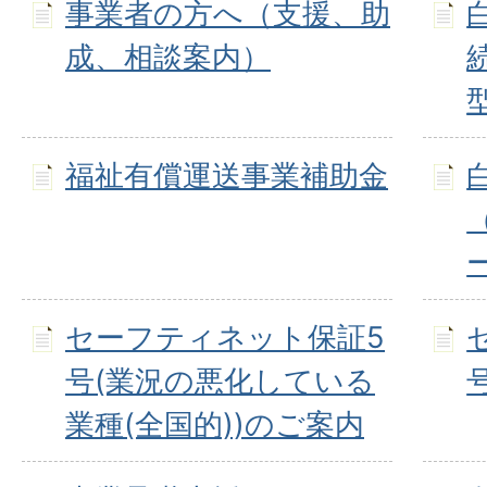
事業者の方へ（支援、助
成、相談案内）
福祉有償運送事業補助金
セーフティネット保証5
号(業況の悪化している
業種(全国的))のご案内