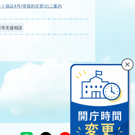
ト保証4号(突発的災害)のご案内
業等支援相談