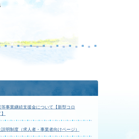
地
業等事業継続支援金について【新型コロ
了】
社説明制度（求人者・事業者向けページ）