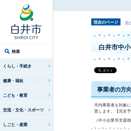
現在のページ
ホ
白井市中小
検索
くらし・手続き
健康・福祉
事業者の方
こども・教育
市内事業者を対象に
交流・文化・スポーツ
置します。【完全予
（中小企業等支援相
しごと・産業