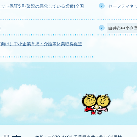
ット保証5号(業況の悪化している業種(全国
セーフティネッ
援
白井市中小企
方向け）中小企業育児・介護等休業取得促進