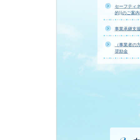
セーフティネ
的))のご案内
事業承継支
（事業者の
奨励金