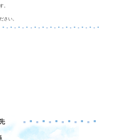
す。
ださい。
先
係