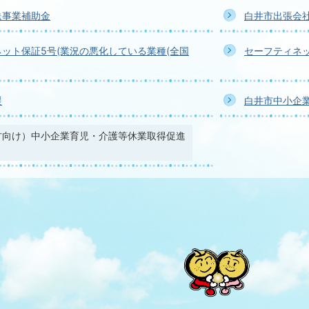
送事業補助金
白井市出張会
ット保証5号(業況の悪化している業種(全国
セーフティネッ
援
白井市中小企
方向け）中小企業育児・介護等休業取得促進