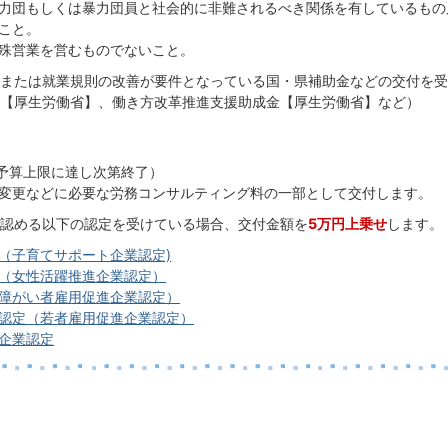
力団もしくは暴力団員と社会的に非難されるべき関係を有しているもの
こと。
殊営業を営むものでないこと。
または就業規則の改善が要件となっている国・県補助金などの交付を受
【厚生労働省】、働き方改革推進支援助成金【厚生労働省】など）
（予算上限に達し次第終了）
変更などに必要な労務コンサルティング料の一部として交付します。
認める以下の認定を受けている場合、交付金額を
5万円上乗せ
します。
（子育てサポート企業認定)
（女性活躍推進企業認定）
障がい者雇用促進企業認定）
認定（若者雇用促進企業認定）
企業認定