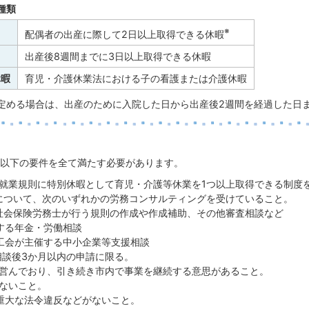
種類
※
配偶者の出産に際して2日以上取得できる休暇
出産後8週間までに3日以上取得できる休暇
休暇
育児・介護休業法における子の看護または介護休暇
定める場合は、出産のために入院した日から出産後2週間を経過した日
以下の要件を全て満たす必要があります。
就業規則に特別休暇として育児・介護等休業を1つ以上取得できる制度
について、次のいずれかの労務コンサルティングを受けていること。
外の社会保険労務士が行う規則の作成や作成補助、その他審査相談など
催する年金・労働相談
市商工会が主催する中小企業等支援相談
)は相談後3か月以内の申請に限る。
営んでおり、引き続き市内で事業を継続する意思があること。
ないこと。
重大な法令違反などがないこと。