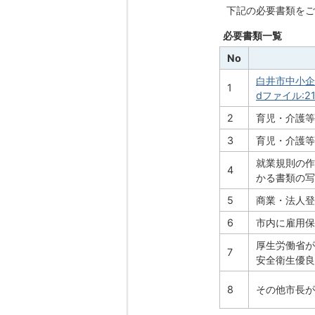
下記の必要書類をご
必要書類一覧
No
白井市中小企
1
dファイル:21.
2
育児・介護等
3
育児・介護等
就業規則の作
4
かる書類の写
5
商業・法人登
6
市内に雇用保
厚生労働省が
7
安全衛生優良
8
その他市長が