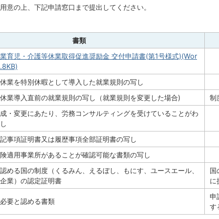
用意の上、下記申請窓口まで提出してください。
書類
業育児・介護等休業取得促進奨励金 交付申請書(第1号様式)(Wor
8KB)
休業を特別休暇として導入した就業規則の写し
休業導入直前の就業規則の写し（就業規則を変更した場合)
制
成・変更にあたり、労務コンサルティングを受けていることがわ
し
記事項証明書又は履歴事項全部証明書の写し
険適用事業所があることが確認可能な書類の写し
認める国の制度（くるみん、えるぼし、もにす、ユースエール、
国
企業）の認定証明書
に
申
必要と認める書類
す