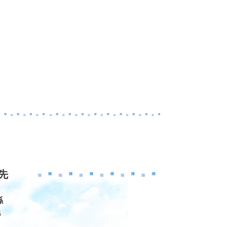
先
係
地