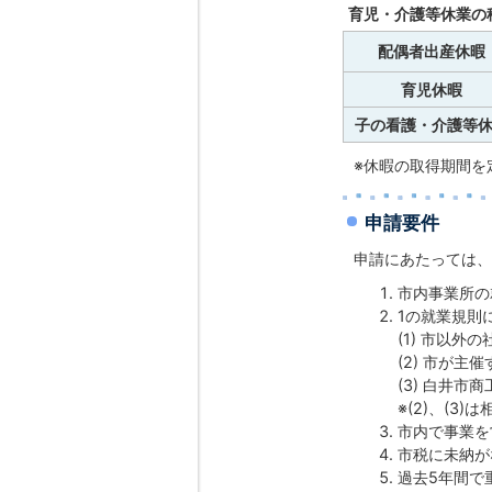
育児・介護等休業の
配偶者出産休暇
育児休暇
子の看護・介護等
※休暇の取得期間を
申請要件
申請にあたっては、
市内事業所の
1の就業規則
(1) 市以
(2) 市が主
(3) 白井
※(2)、(3
市内で事業を
市税に未納が
過去5年間で