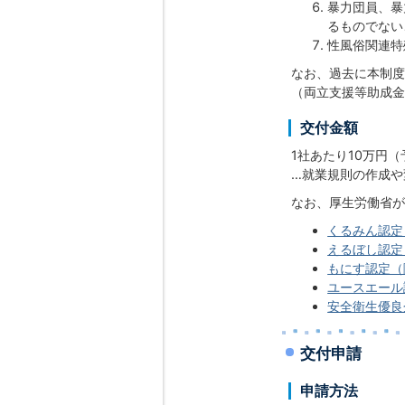
暴力団員、暴
るものでない
性風俗関連特
なお、過去に本制度
（両立支援等助成金
交付金額
1社あたり10万円
…就業規則の作成や
なお、厚生労働省が
くるみん認定
えるぼし認定
もにす認定（
ユースエール
安全衛生優良
交付申請
申請方法