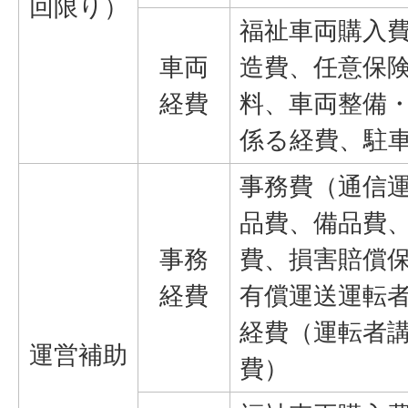
回限り）
福祉車両購入
車両
造費、任意保
経費
料、車両整備
係る経費、駐
事務費（通信
品費、備品費
事務
費、損害賠償
経費
有償運送運転
経費（運転者
運営補助
費）