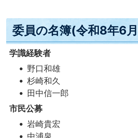
委員の名簿(令和8年6月
学識経験者
野口和雄
杉崎和久
田中信一郎
市民公募
岩崎貴宏
中浦泉