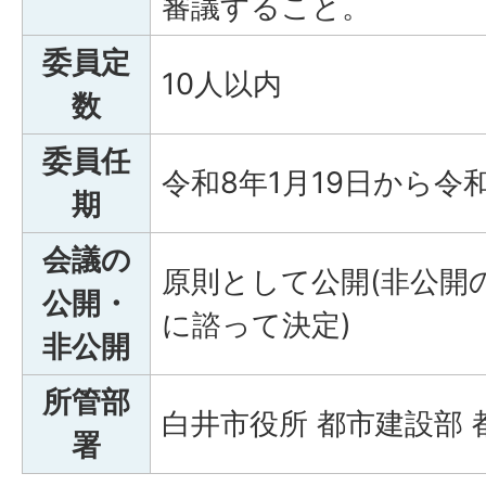
審議すること。
委員定
10人以内
数
委員任
令和8年1月19日から令和
期
会議の
原則として公開(非公開
公開・
に諮って決定)
非公開
所管部
白井市役所 都市建設部 
署