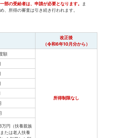
一部の受給者は、申請が必要となります。
ま
め、所得の審査は引き続き行われます。
改正後
（令和6年10月分から）
度額
円
円
円
円
所得制限なし
円
円
38万円（扶養親族
または老人扶養