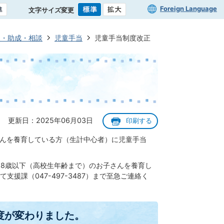
Foreign Language
文字サイズ変更
援・助成・相談
児童手当
児童手当制度改正
更新日：2025年06月03日
印刷する
さんを養育している方（生計中心者）に児童手当
18歳以下（高校生年齢まで）のお子さんを養育し
課（047-497-3487）まで至急ご連絡く
度が変わりました。