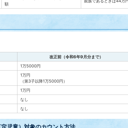
親族であるときは44万
額
改正前（令和6年9月分まで）
1万5000円
1万円
（第3子以降1万5000円）
1万円
なし
なし
算定児童）対象のカウント方法