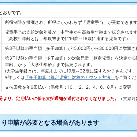
とおりです。
所得制限が撤廃され、所得にかかわらず「児童手当」が受給できま
児童手当の支給対象年齢が、中学生から高校生年齢まで拡充されま
（高校生年齢とは、年度末までに16歳～18歳に達する児童です）
第3子以降の手当額（多子加算）が15,000円から30,000円に増額
第3子以降の手当額（多子加算）の対象児童（算定児童）を決定する
年齢」から「大学生年齢」まで拡充されます。
(大学生年齢とは、年度末までに19歳～22歳に達するお子さんです。
※詳しくは
「多子加算（算定児童）対象のカウント方法」
をご覧くだ
支払回数を年6回払い（偶数月：10、12、2、4、6、8月）に変更
払分より、定期払いに係る支払通知が送付されなくなりました。
（支給月
より申請が必要となる場合があります