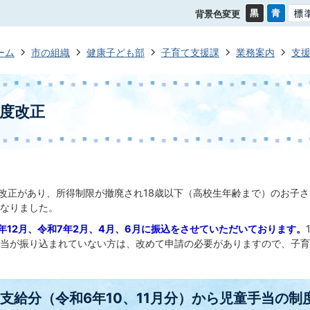
背景色変更
ーム
市の組織
健康子ども部
子育て支援課
業務案内
支
度改正
度改正があり、所得制限が撤廃され18歳以下（高校生年齢まで）のお子
なりました。
年12月、令和7年2月、4月、6月に振込をさせていただいております。
当が振り込まれていない方は、改めて申請の必要がありますので、子育て支援
月支給分（令和6年10、11月分）から
児童手当の制