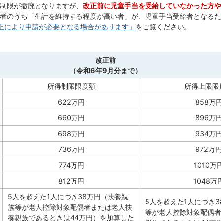
制限が撤廃となりますが、
改正前に児童手当を受給していなかった方や
者のうち「生計を維持する程度が高い者」が、児童手当受給者となるた
正により申請が必要となる場合があります」
をご覧ください。
改正前
（令和6年9月分まで）
所得制限限度額
所得上限限
622万円
858万
660万円
896万
698万円
934万
736万円
972万
774万円
1010万
812万円
1048万
5人を超えた1人につき38万円（扶養親
5人を超えた1人につき
族等が老人控除対象配偶者または老人扶
等が老人控除対象配偶者
養親族であるときは44万円）を加算した