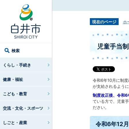
現在のページ
ホ
児童手当制
検索
くらし・手続き
健康・福祉
令和6年10月に制
が支給されるように
こども・教育
制度改正後、令和6
ている方で、児童手
ださい。
交流・文化・スポーツ
しごと・産業
令和6年12