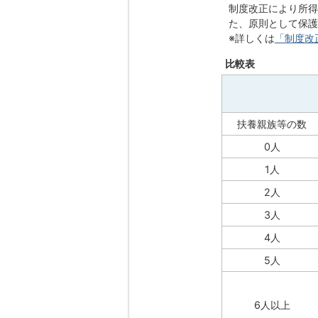
制度改正により所得
た、原則として保護
※詳しくは
「制度改
比較表
扶養親族等の数
0人
1人
2人
3人
4人
5人
6人以上