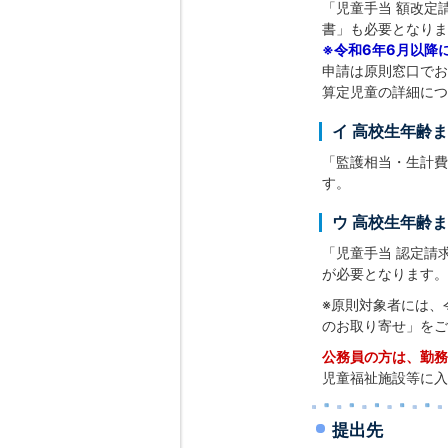
「児童手当 額改定
書」も必要となりま
※令和6年6月以降
申請は原則窓口でお
算定児童の詳細につ
イ 高校生年齢
「監護相当・生計費
す。
ウ 高校生年齢
「児童手当 認定請
が必要となります。
※原則対象者には、
のお取り寄せ」をご
公務員の方は、勤務
児童福祉施設等に入
提出先