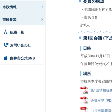
委員の構成
市政情報
・学識経験を有する
・市民 3名
市民参加
計6人
組織一覧
第1回会議 (平
お問い合わせ
日時
平成30年11月13
白井市公式SNS
午後1時10分から午
場所
市役所本庁舎2階防
第1回情報提供
会議次第 (PDF
白井市情報提供