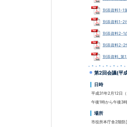
別添資料1-1第
別添資料1-2行
別添資料2-1白
別添資料2-2
別添資料_第1
第2回会議(平
日時
平成31年2月12日
午後1時から午後3
場所
市役所本庁舎2階防