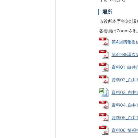
場所
市役所本庁舎3会議室
各委員はZoomを
第4回情報提供
第4回会議次第 
資料01_白井
資料02_白井
資料03_白井
資料04_白井
資料05_白井市
資料06_情報