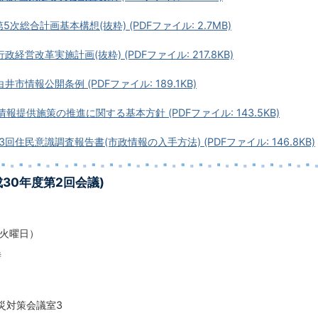
5次総合計画基本構想(抜粋) (PDFファイル: 2.7MB)
政経営改革実施計画(抜粋) (PDFファイル: 217.8KB)
井市情報公開条例 (PDFファイル: 189.1KB)
情報提供施策の推進に関する基本方針 (PDFファイル: 143.5KB)
3回住民意識調査報告書(市政情報の入手方法) (PDFファイル: 146.8KB)
成30年度第2回会議)
（火曜日）
時
災対策会議室3