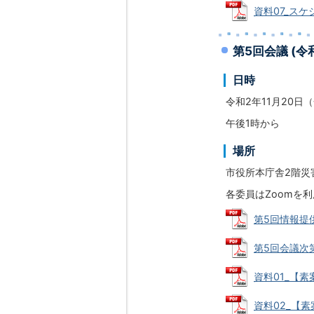
資料07_スケジ
第5回会議 (令
日時
令和2年11月20日
午後1時から
場所
市役所本庁舎2階災
各委員はZoomを
第5回情報提供
第5回会議次第 
資料01_【素
資料02_【素