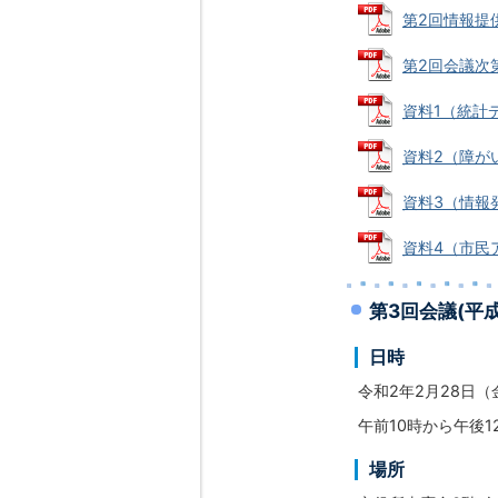
第2回情報提供
第2回会議次第 
資料1（統計デー
資料2（障がい者
資料3（情報発信
資料4（市民アン
第3
回会議(平成
日時
令和2年2月28日（
午前10時から午後1
場所