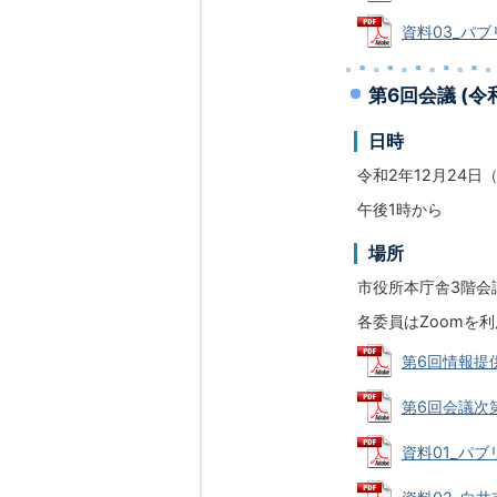
資料03_パブ
第6回会議 (令
日時
令和2年12月24日
午後1時から
場所
市役所本庁舎3階会議
各委員はZoomを
第6回情報提供
第6回会議次第 
資料01_パブリ