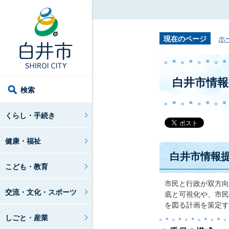
現在のページ
ホ
白井市情報
検索
くらし・手続き
健康・福祉
白井市情報
こども・教育
市民と行政が双方向
交流・文化・スポーツ
底と可視化や、市民
を図る計画を策定す
しごと・産業