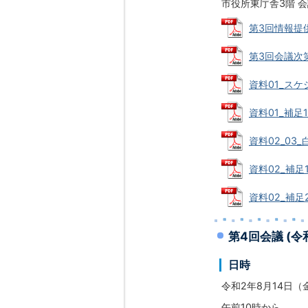
市役所東庁舎3階 会
第3回情報提供
第3回会議次第 
資料01_スケジ
資料01_補足
資料02_03
資料02_補足1
資料02_補足2
第4回会議 (令
日時
令和2年8月14日（
午前10時から