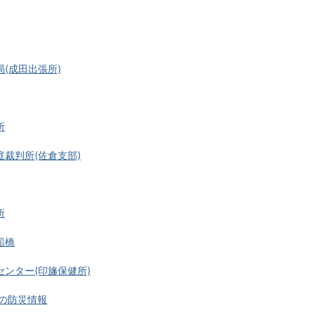
(成田出張所)
所
裁判所(佐倉支部)
所
船橋
ンター(印旛保健所)
川の防災情報