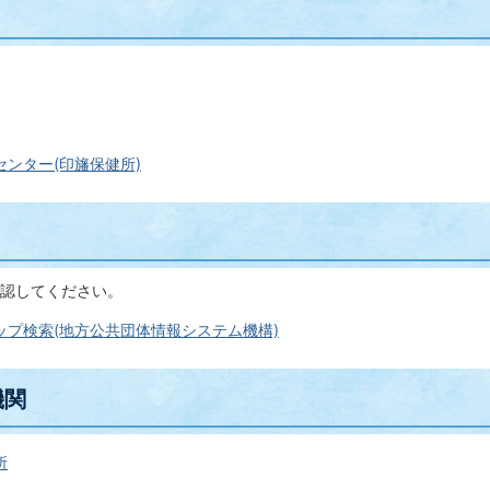
ンター(印旛保健所)
認してください。
ップ検索(地方公共団体情報システム機構)
機関
所