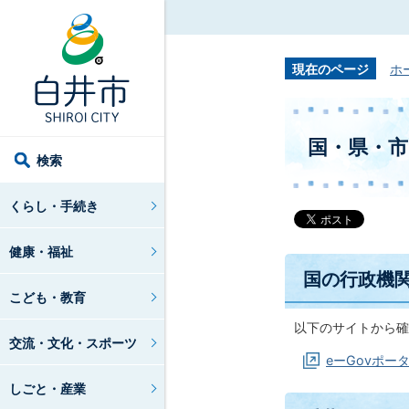
現在のページ
ホ
国・県・
検索
くらし・手続き
健康・福祉
国の行政機
こども・教育
以下のサイトから確
交流・文化・スポーツ
eーGovポー
しごと・産業