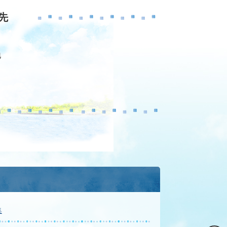
先
地
集