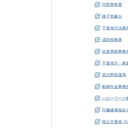
印西警察署
銚子気象台
千葉地方法務局
成田税務署
佐倉県税事務
千葉地方・家庭
習志野陸運局
船橋年金事務
ハローワーク
印旛健康福祉セ
国土交通省 