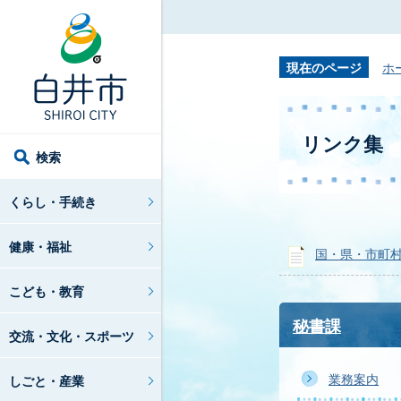
現在のページ
ホ
リンク集
検索
くらし・手続き
健康・福祉
国・県・市町
こども・教育
秘書課
交流・文化・スポーツ
業務案内
しごと・産業