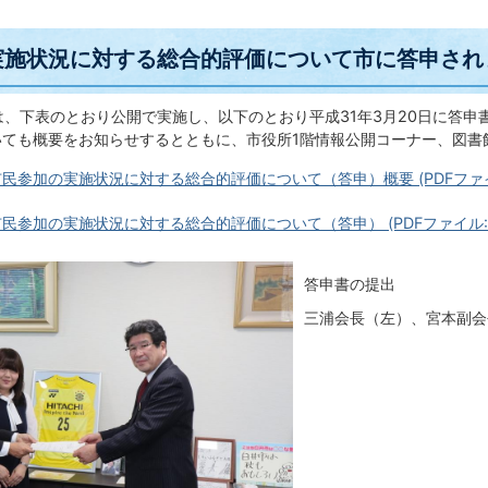
実施状況に対する総合的評価について市に答申され
は、下表のとおり公開で実施し、以下のとおり平成31年3月20日に答
いても概要をお知らせするとともに、市役所1階情報公開コーナー、図書
民参加の実施状況に対する総合的評価について（答申）概要 (PDFファイル: 
民参加の実施状況に対する総合的評価について（答申） (PDFファイル: 7
答申書の提出
三浦会長（左）、宮本副会