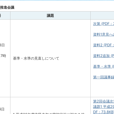
加推進会議
場
議題
次第 (PDF：
資料1意見への対
3日
資料2 (PDF：
17時
資料2追加 (P
基準・水準の見直しについて
基準・水準 (P
2
第一回議事録 (
第2回会議次第 
議題1 平成
4日
DF：73.8KB