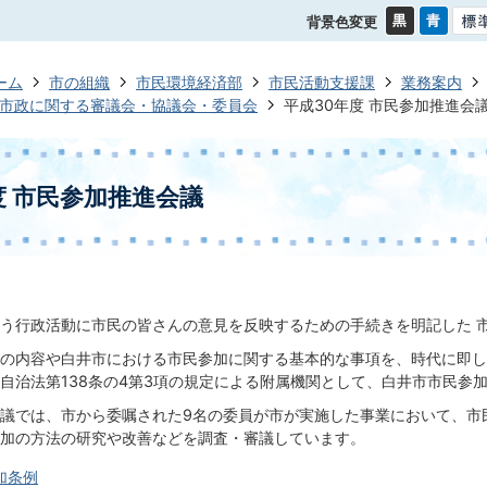
背景色変更
ーム
市の組織
市民環境経済部
市民活動支援課
業務案内
市政に関する審議会・協議会・委員会
平成30年度 市民参加推進会
度 市民参加推進会議
う行政活動に市民の皆さんの意見を反映するための手続きを明記した 市
の内容や白井市における市民参加に関する基本的な事項を、時代に即し
自治法第138条の4第3項の規定による附属機関として、白井市市民参
議では、市から委嘱された9名の委員が市が実施した事業において、市
加の方法の研究や改善などを調査・審議しています。
加条例