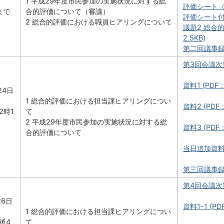
1 平成29年度市民参加の実施状況に対する総
評価シート（no
まで
合的評価について（審議）
評価シート付表（
2 総合的評価における職員ヒアリングについて
議題2 総合
2
2.5KB)
第二回議事録 (
第3回会議次第 
資料1 (PDF：
24日
1 総合的評価における担当課ヒアリングについ
資料2 (PDF：
2時1
て
2 平成29年度市民参加の実施状況に対する総
資料3 (PDF：
合的評価について
当日追加資料 (
第三回議事録 (
第4回会議次第 
26日
資料1-1 (PD
1 総合的評価における担当課ヒアリングについ
後4
て