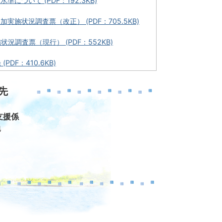
水準について (PDF：192.3KB)
加実施状況調査票（改正） (PDF：705.5KB)
況調査票（現行） (PDF：552KB)
PDF：410.6KB)
先
支援係
地