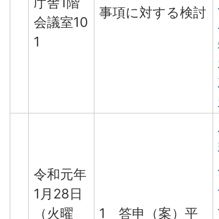
庁舎1階
事項に対する検討
会議室10
1
令和元年
1月28日
（火曜
1 答申（案）平