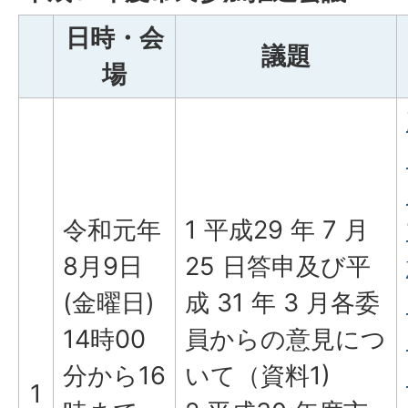
日時・会
議題
場
令和元年
1 平成29 年 7 月
8月9日
25 日答申及び平
(金曜日)
成 31 年 3 月各委
14時00
員からの意見につ
分から16
いて（資料1)
1