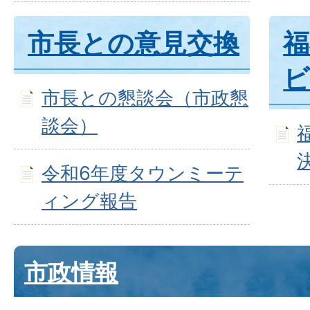
市長との意見交換
福
ビ
市長との懇談会（市政懇
談会）
令和6年度タウンミーテ
ィング報告
市政情報