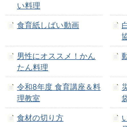
い料理
食育紙しばい動画
男性にオススメ！かん
たん料理
令和8年度 食育講座＆料
理教室
食材の切り方