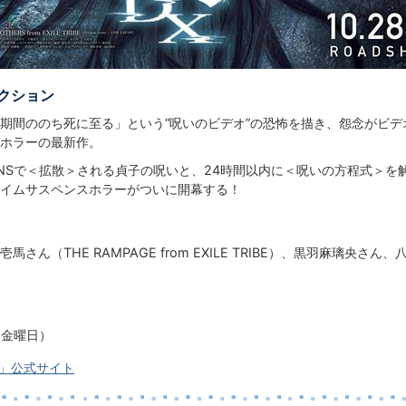
クション
期間ののち死に至る」という“呪いのビデオ”の恐怖を描き、怨念がビ
ホラーの最新作。
NSで＜拡散＞される貞子の呪いと、24時間以内に＜呪いの方程式＞を
イムサスペンスホラーがついに開幕する！
馬さん（THE RAMPAGE from EXILE TRIBE）、黒羽麻璃
（金曜日）
X」公式サイト