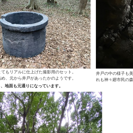
とてもリアルに仕上げた撮影用のセット。
井戸の中の様子も
詰め、元から井戸があったかのようです。
れも神々廻市民の
し、地面も元通りになっています。