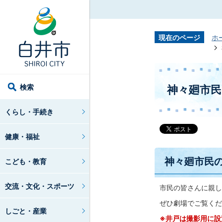
現在のページ
ホ
検索
神々廻市民
くらし・手続き
健康・福祉
神々廻市民
こども・教育
交流・文化・スポーツ
市民の皆さんに親し
ぜひ劇場でご覧くだ
しごと・産業
※井戸は撮影用に設