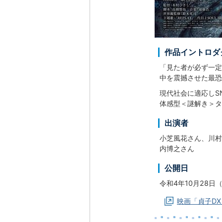
作品イントロダ
「見た者が必ず一定
中を震撼させた最恐
現代社会に適応しS
体感型＜謎解き＞タ
出演者
小芝風花さん、川村壱
内博之さん
公開日
令和4年10月28日
映画「貞子D