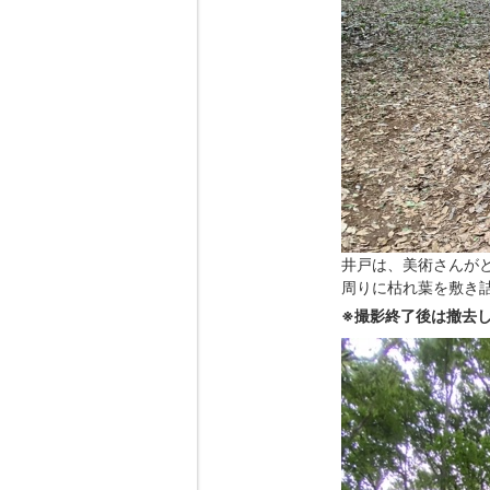
井戸は、美術さんが
周りに枯れ葉を敷き
※撮影終了後は撤去