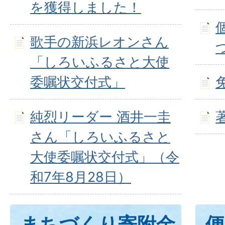
を獲得しました！
歌手の新浜レオンさん
「しろいふるさと大使
委嘱状交付式」
純烈リーダー 酒井一圭
さん「しろいふるさと
大使委嘱状交付式」（令
和7年8月28日）
まちづくり寄附金
便