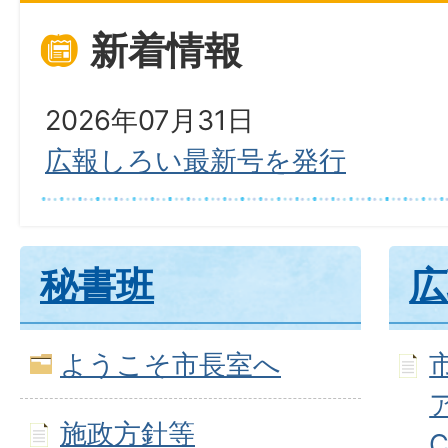
新着情報
2026年07月31日
広報しろい最新号を発行
秘書班
広
ようこそ市長室へ
施政方針等
C