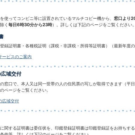
を使ってコンビニ等に設置されているマルチコピー機から、
窓口より2
除く
毎日6時30分から23時
）。詳しくは下記のページをご覧ください
書
登録証明書・各種税証明（課税・非課税・所得等証明書）（最新年度の
サービスのご案内
の広域交付
の窓口で、本人又は同一世帯の人の住民票の写しが取得できます（平日
のページをご覧ください。
の広域交付
に関する証明書は委任状を、印鑑登録証明書は印鑑登録証をお持ちする
条件等、詳しくは下記のページをご覧ください。