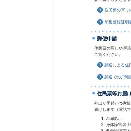
住民票の写し
印鑑登録証明
郵便申請
住民票の写しや戸籍
ご覧ください。
郵送による住
郵送での戸籍
住民票等お届
外出が困難かつ家族
届けします（電話で
75歳以上
身体障害者手
要介護認定区