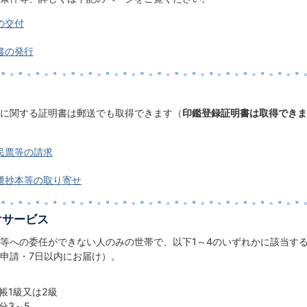
の交付
書の発行
に関する証明書は郵送でも取得できます（
印鑑登録証明書は取得できま
民票等の請求
謄抄本等の取り寄せ
けサービス
等への委任ができない人のみの世帯で、以下1～4のいずれかに該当す
申請・7日以内にお届け）。
帳1級又は2級
分3～5