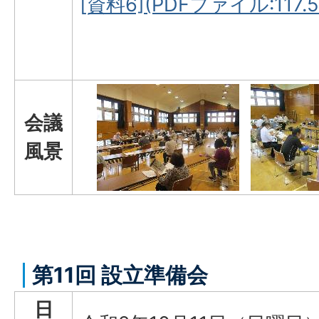
[資料6](PDFファイル:117.5
会議
風景
第11回 設立準備会
日