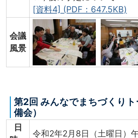
[資料4] (PDF：647.5KB)
会議
風景
第2回 みんなでまちづくりト
備会）
日
令和2年2月8日（土曜日）午