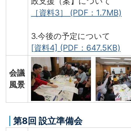
政支援（案】について
［資料3］ (PDF：1.7MB)
3.今後の予定について
[資料4] (PDF：647.5KB)
会議
風景
第8回 設立準備会