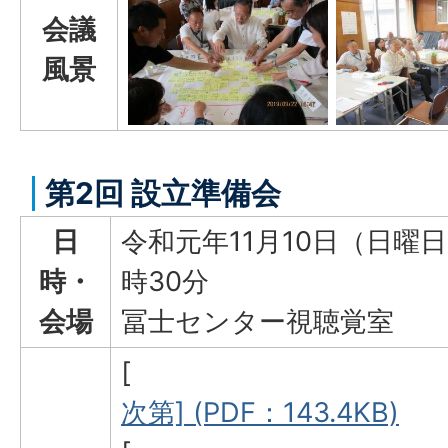
会議
風景
第2回 設立準備会
日
令和元年11月10日（日曜
時・
時30分
会場
冨士センター視聴覚室
[
次第] (PDF：143.4KB)