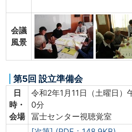
会議
風景
第5回 設立準備会
日
令和2年1月11日（土曜日）
時・
0分
会場
冨士センター視聴覚室
[次第] (PDF：148.9KB)