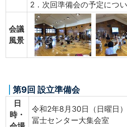
2．次回準備会の予定につ
会議
風景
第9回 設立準備会
日
令和2年8月30日（日曜日
時・
冨士センター大集会室
会場