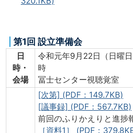
320.1KB)
第1回 設立準備会
日
令和元年9月22日（日曜日
時・
時
会場
冨士センター視聴覚室
[次第] (PDF：149.7KB)
[議事録] (PDF：567.7KB)
前回のふりかえりと進捗
［資料1］ (PDF：379.8KB