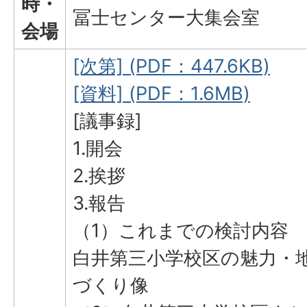
時・
冨士センター大集会室
会場
[次第] (PDF：447.6KB)
[資料] (PDF：1.6MB)
[議事録]
1.開会
2.挨拶
3.報告
（1）これまでの検討内容
白井第三小学校区の魅力・
づくり像