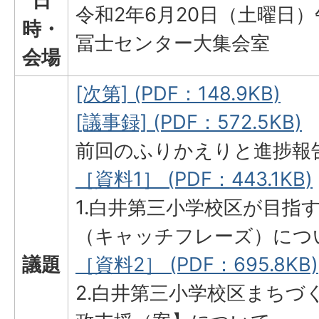
日
令和2年6月20日（土曜日）
時・
冨士センター大集会室
会場
[次第] (PDF：148.9KB)
[議事録] (PDF：572.5KB)
前回のふりかえりと進捗報
［資料1］ (PDF：443.1KB)
1.白井第三小学校区が目指
（キャッチフレーズ）につ
議題
［資料2］ (PDF：695.8KB)
2.白井第三小学校区まちづ