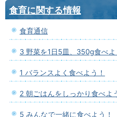
食育に関する情報
食育通信
3 野菜を1日5皿、350g食べ
1 バランスよく食べよう！
2 朝ごはんをしっかり食べよ
5 みんなで一緒に食べよう！