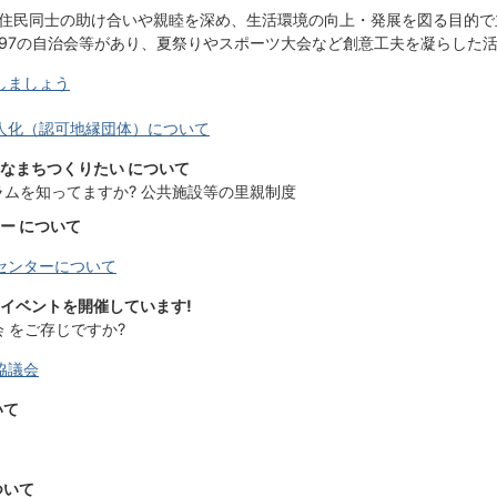
住民同士の助け合いや親睦を深め、生活環境の向上・発展を図る目的で
97の自治会等があり、夏祭りやスポーツ大会など創意工夫を凝らした
しましょう
人化（認可地縁団体）について
なまちつくりたい について
ムを知ってますか? 公共施設等の里親制度
ー について
センターについて
イベントを開催しています!
 をご存じですか?
協議会
いて
ついて