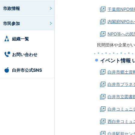
市政情報
千葉県NPO情
内閣府NPO
市民参加
NPO等への民
組織一覧
民間団体や企業がい
お問い合わせ
イベント情報 
白井市公式SNS
白井市郷土資
白井市プラネ
白井市立図書
白井コミュニ
西白井コミュ
白井駅前セン