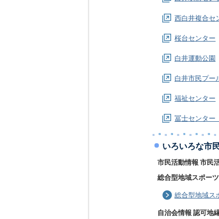
西白井複合セ
桜台センター
白井運動公園
白井市民プール
福祉センター
冨士センター
いろいろな市民
市民活動情報 市民
総合型地域スポーツ
総合型地域ス
自治会情報 認可地