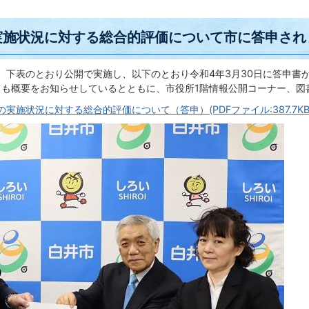
実施状況に対する総合的評価について市に答申され
、下表のとおり公開で実施し、以下のとおり令和4年3月30日に答申書
ても概要をお知らせしているとともに、市役所1階情報公開コーナー、図
実施状況に対する総合的評価について（答申）(PDFファイル:387.7KB