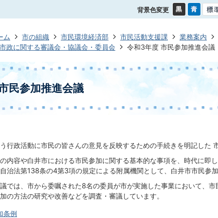
背景色変更
ーム
市の組織
市民環境経済部
市民活動支援課
業務案内
市政に関する審議会・協議会・委員会
令和3年度 市民参加推進会議
 市民参加推進会議
う行政活動に市民の皆さんの意見を反映するための手続きを明記した 市
の内容や白井市における市民参加に関する基本的な事項を、時代に即し
自治法第138条の4第3項の規定による附属機関として、白井市市民参
議では、市から委嘱された8名の委員が市が実施した事業において、市
加の方法の研究や改善などを調査・審議しています。
加条例