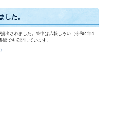
ました。
が提出されました。答申は広報しろい（令和4年4
書館でも公開しています。
)