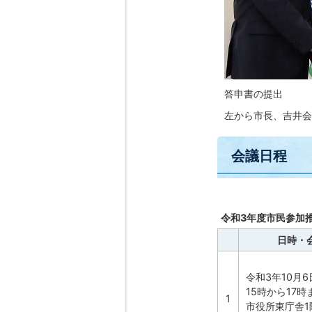
答申書の提出
左から市長、吉井会
会議日程
令和3年度市民参加
日時・
令和3年10月6
15時から17時
1
市役所東庁舎1階