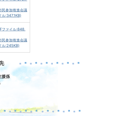
市民参加推進会議
:347.1KB)
ファイル:848.
市民参加推進会議
ル:245KB)
先
支援係
地