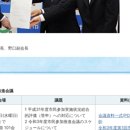
長、野口副会長
推進会議
会場
議題
資料(
1 平成31年度市民参加実施状況総合
日(水曜日)
的評価（答申）への対応について
会議資料一式(PD
まで
2 令和3年度市民参加推進会議のスケ
B)
 101会
ジュールについて
令和3年度第1回