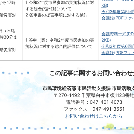
から17時
1 令和2年度市民参加の実施状況に対
KB)
する総合的評価について
令和3年度第5回
階災害対
2 答申書の提言事項に対する検討
会議録(PDFファイル
0日（木曜
会議資料一式(PDF
時30分ま
1 答申（案）令和2年度市民参加の実
2KB)
施状況に対する総合的評価について
令和3年度第6回
階災害対
会議録(PDFファイ
この記事に関するお問い合わせ
市民環境経済部 市民活動支援課 市民活動
〒270-1492 千葉県白井市復1123番
電話番号：047-401-4078
ファックス：047-491-3551
お問い合わせはこちらから