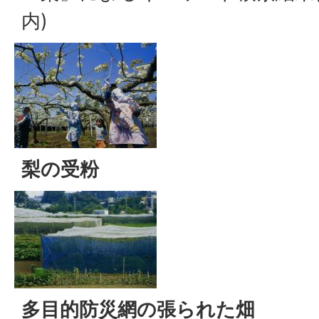
内)
梨の受粉
多目的防災網の張られた畑