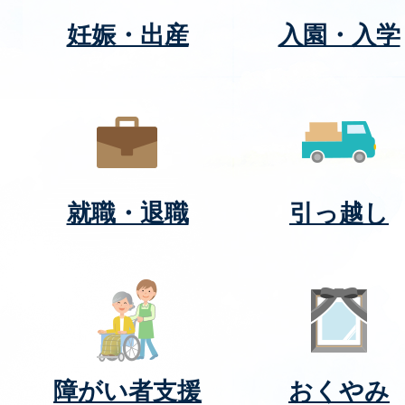
妊娠・出産
入園・入学
就職・退職
引っ越し
障がい者支援
おくやみ