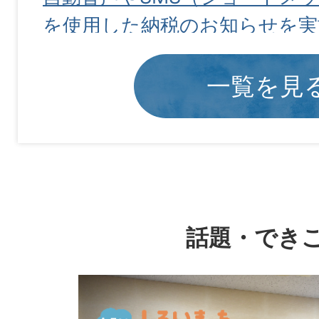
を使用した納税のお知らせを実
【05017847368】
一覧を見
2026年08月04日
冨士南園広場の土地活用（冨士
含む）に関するマーケットサ
について
話題・でき
2026年08月04日
白井市消費生活センターを臨時
2