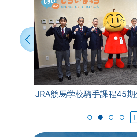
枚
2026年08月02日
目
49歳以下対象！ まつどサポス
の
in 鎌ケ谷市
ス
前のスライドを表示
ラ
2026年07月31日
イ
RISE相談センター（計画相談
ド
援）
と …
JRA競馬学校騎手課程45期
2026年07月31日
第45回白井市ふるさとまつり
1枚目のスライドを表示
2枚目のスライドを
3枚目のスラ
4枚目
募集