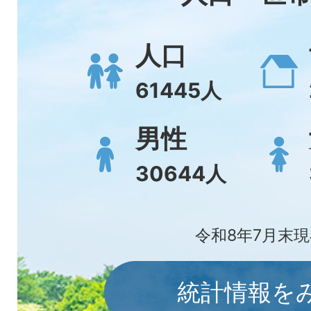
人口
61445
人
男性
30644
人
令和8年7月末
統計情報を