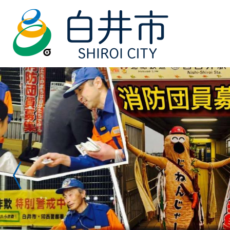
2
枚
目
の
ス
前のスライドを表示
ラ
イ
ド