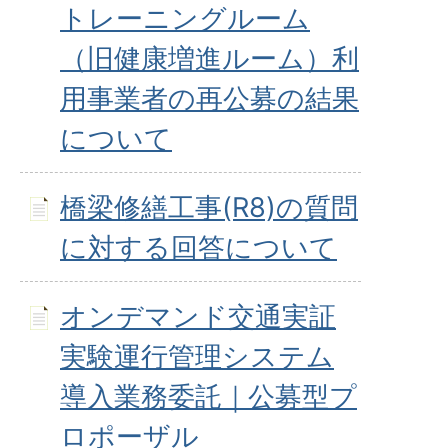
トレーニングルーム
（旧健康増進ルーム）利
用事業者の再公募の結果
について
橋梁修繕工事(R8)の質問
に対する回答について
オンデマンド交通実証
実験運行管理システム
導入業務委託｜公募型プ
ロポーザル