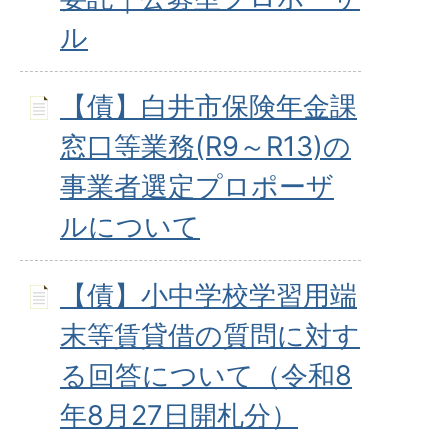
ル
【債】白井市保険年金課
窓口等業務(R9～R13)の
事業者選定プロポーザ
ルについて
【債】小中学校学習用端
末等賃貸借の質問に対す
る回答について（令和8
年8月27日開札分）