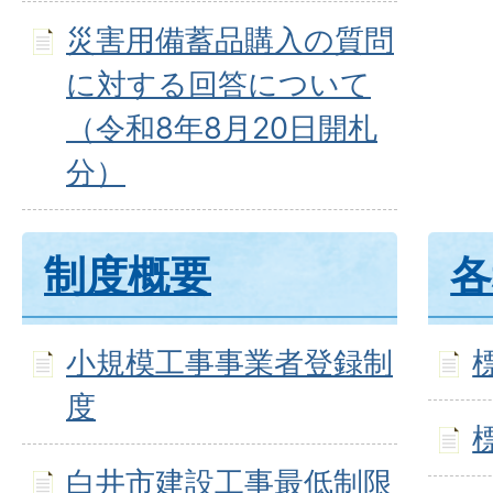
災害用備蓄品購入の質問
に対する回答について
（令和8年8月20日開札
分）
制度概要
各
小規模工事事業者登録制
度
白井市建設工事最低制限