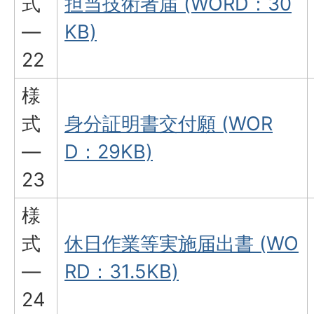
式
担当技術者届 (WORD：30
―
KB)
22
様
式
身分証明書交付願 (WOR
―
D：29KB)
23
様
式
休日作業等実施届出書 (WO
―
RD：31.5KB)
24