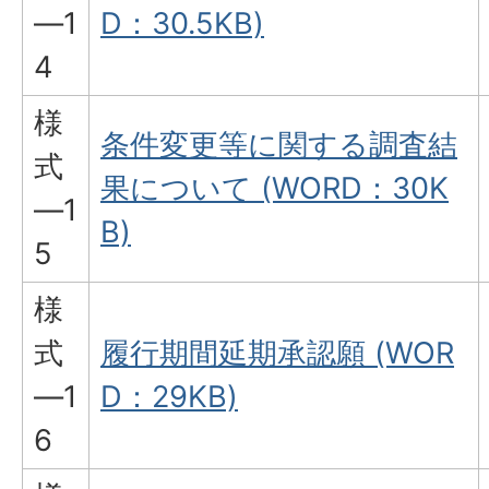
―1
D：30.5KB)
4
様
条件変更等に関する調査結
式
果について (WORD：30K
―1
B)
5
様
式
履行期間延期承認願 (WOR
―1
D：29KB)
6