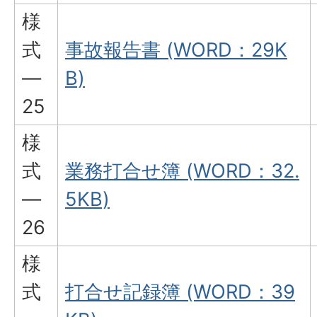
様
式
事故報告書 (WORD：29K
―
B)
25
様
式
業務打合せ簿 (WORD：32.
―
5KB)
26
様
式
打合せ記録簿 (WORD：39