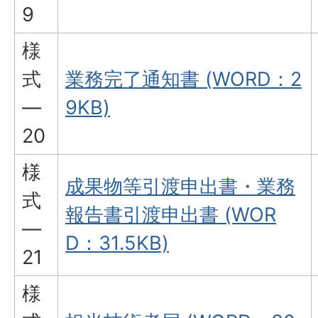
9
様
式
業務完了通知書 (WORD：2
―
9KB)
20
様
成果物等引渡申出書・業務
式
報告書引渡申出書 (WOR
―
D：31.5KB)
21
様