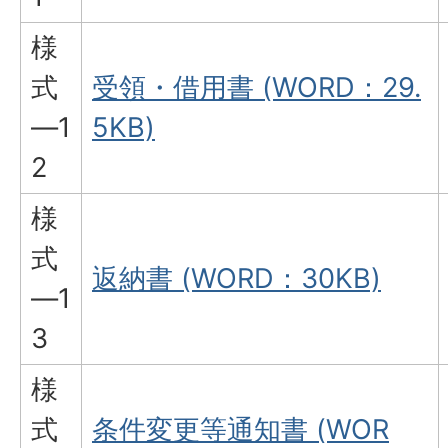
様
式
受領・借用書 (WORD：29.
―1
5KB)
2
様
式
返納書 (WORD：30KB)
―1
3
様
式
条件変更等通知書 (WOR