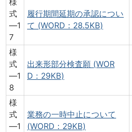
様
式
履行期間延期の承認につい
―1
て (WORD：28.5KB)
7
様
式
出来形部分検査願 (WOR
―1
D：29KB)
8
様
式
業務の一時中止について
―1
(WORD：29KB)