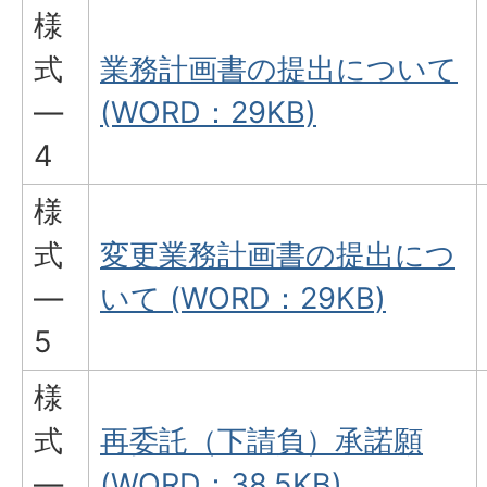
様
式
業務計画書の提出について
―
(WORD：29KB)
4
様
式
変更業務計画書の提出につ
―
いて (WORD：29KB)
5
様
式
再委託（下請負）承諾願
―
(WORD：38.5KB)